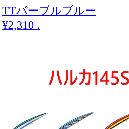
TTパープルブルー
¥2,310
.