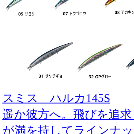
スミス ハルカ145S
遥か彼方へ。飛びを追求
が満を持してラインナッ