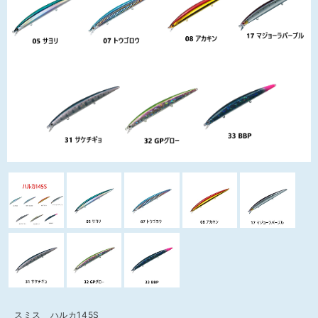
スミス ハルカ145S