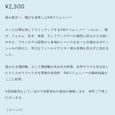
¥2,300
遥か彼方へ。飛びを追求したSWスリムミノー
スミスが満を持してラインナップするSWスリムミノー「ハルカ」。飛
び、フォルム、泳ぎ、強度、そしてアングラーの感性に訴えかける扱い
やすさ。プロトモデル段階から各地のシーバスを次々と仕留めるポテン
シャルの高さに、辛口なフィールドテスター達も有無を言わずに頷きま
した。
遥かなる飛距離。そして飛距離が生み出す釣果。名作サラナを生み出し
たスミスがリリースする渾身の自信作、SWスリムミノーの最終結論が
ここに結実。
※店頭販売もしているので在庫切れの場合が御座います、何卒ご了承く
ださいませ。
《スペック》