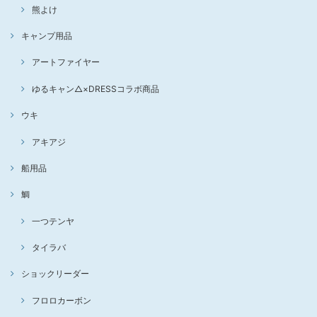
熊よけ
キャンプ用品
アートファイヤー
ゆるキャン△×DRESSコラボ商品
ウキ
アキアジ
船用品
鯛
一つテンヤ
タイラバ
ショックリーダー
フロロカーボン