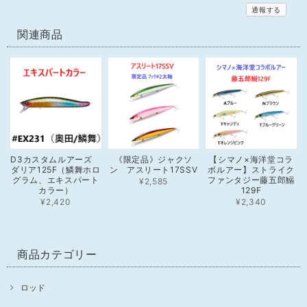
通報する
関連商品
D3カスタムルアーズ
《限定品》ジャクソ
【シマノ×海洋堂コラ
ダリア125F（鱗舞ホロ
ン アスリート17SSV
ボルアー】ストライク
グラム、エキスパート
ファンタジー藤五郎鰯
¥2,585
カラー）
129F
¥2,420
¥2,340
商品カテゴリー
ロッド