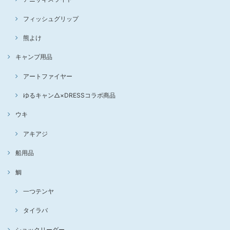
フィッシュグリップ
熊よけ
キャンプ用品
アートファイヤー
ゆるキャン△×DRESSコラボ商品
ウキ
アキアジ
船用品
鯛
一つテンヤ
タイラバ
ショックリーダー