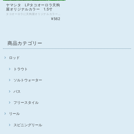
ヤマシタ LPタコオーロラ天狗
屋オリジナルカラー 1.5寸
タコオーロラに天狗屋オリジナルカラー登場！ サイズは1.5・2・2.5の3種類、カラーバリエーションは各5パターンあります。 カラー詳細は以下の通りです。 NAO TT1～イエロー系、夜光ライン、夜光目 NAO TT2～イエロー系、夜光ピンクライン、夜光目 NAO TT3～イエロー系、足元夜光、赤目 NAO TT4～オレンジ系、夜光目 NAO TT5～イエロー系、オレンジライン、赤目
¥562
商品カテゴリー
ロッド
トラウト
ソルトウォーター
バス
フリースタイル
リール
スピニングリール