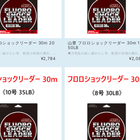
ロショックリーダー 30m 20
山豊 フロロショックリーダー 30m 1
50LB
●大型魚の鋭い歯やヒレ等、船底や岩礁の擦れ、障害物周りに強いフロロカーボンショックリーダー。表面が硬く、優れた耐摩耗性能を発揮します。 ●フロロカーボンの特性として、屈折率が1.42と水(1.33)に近く、水中で見えにくい。(参考：ナイロン屈折率1.53) ●本製品のフロロカーボンショックリーダーは、SOFTフィニッシュ仕様を採用し、太サイズのノットの組みにくさを低減します。また多少の癖は引っ張れば解消出来るように設計しています。 ●フロロカーボンは伸びが少なく、ルアーやジグのアクションをダイレクトに伝え、アングラーの思い通りの演出と優れたフッキング性能をサポートします。 ●フロロカーボンの高比重1.78は、ルアーやジグをより速くターゲットレンジに届けます。(参考：ナイロン比重1.14) ●フロロカーボンの特性として、吸水による劣化がほとんどなく、耐久性能に優れます。 ●糸グセが付きにくい大判スプール採用。専用スプールバンド付 ※店頭販売もしているので在庫切れの場合が御座います、何卒ご了承くださいませ。 《スペック》 材質：フロロカーボン100% 号数：20号 強度：70LB 長さ：30m カラー：透明
¥2,784
¥2,0