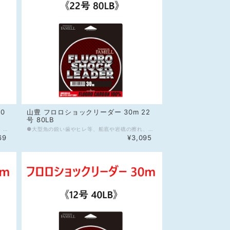
0
山豊 フロロショックリーダー 30m 22
号 80LB
●大型魚の鋭い歯やヒレ等、船底や岩礁の擦れ、障害物周りに強いフロロカーボンショックリーダー。表面が硬く、優れた耐摩耗性能を発揮します。 ●フロロカーボンの特性として、屈折率が1.42と水(1.33)に近く、水中で見えにくい。(参考：ナイロン屈折率1.53) ●本製品のフロロカーボンショックリーダーは、SOFTフィニッシュ仕様を採用し、太サイズのノットの組みにくさを低減します。また多少の癖は引っ張れば解消出来るように設計しています。 ●フロロカーボンは伸びが少なく、ルアーやジグのアクションをダイレクトに伝え、アングラーの思い通りの演出と優れたフッキング性能をサポートします。 ●フロロカーボンの高比重1.78は、ルアーやジグをより速くターゲットレンジに届けます。(参考：ナイロン比重1.14) ●フロロカーボンの特性として、吸水による劣化がほとんどなく、耐久性能に優れます。 ●糸グセが付きにくい大判スプール採用。専用スプールバンド付 ※店頭販売もしているので在庫切れの場合が御座います、何卒ご了承くださいませ。 《スペック》 材質：フロロカーボン100% 号数：30号 強度：100LB 長さ：30m カラー：透明
●大型魚の鋭い歯やヒレ等、船底や岩礁の擦れ、障害物周りに強いフロロカーボンショックリーダー。表面が硬く、優れた耐摩耗性能を発揮します。 ●フロロカーボンの特性として、屈折率が1.42と水(1.33)に近く、水中で見えにくい。(参考：ナイロン屈折率1.53) ●本製品のフロロカーボンショックリーダーは、SOFTフィニッシュ仕様を採用し、太サイズのノットの組みにくさを低減します。また多少の癖は引っ張れば解消出来るように設計しています。 ●フロロカーボンは伸びが少なく、ルアーやジグのアクションをダイレクトに伝え、アングラーの思い通りの演出と優れたフッキング性能をサポートします。 ●フロロカーボンの高比重1.78は、ルアーやジグをより速くターゲットレンジに届けます。(参考：ナイロン比重1.14) ●フロロカーボンの特性として、吸水による劣化がほとんどなく、耐久性能に優れます。 ●糸グセが付きにくい大判スプール採用。専用スプールバンド付 ※店頭販売もしているので在庫切れの場合が御座います、何卒ご了承くださいませ。 《スペック》 材質：フロロカーボン100% 号数：22号 強度：80LB 長さ：30m カラー：透明
69
¥3,095