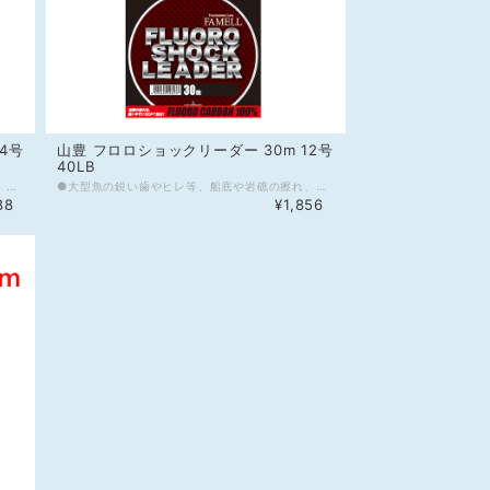
4号
山豊 フロロショックリーダー 30m 12号
40LB
●大型魚の鋭い歯やヒレ等、船底や岩礁の擦れ、障害物周りに強いフロロカーボンショックリーダー。表面が硬く、優れた耐摩耗性能を発揮します。 ●フロロカーボンの特性として、屈折率が1.42と水(1.33)に近く、水中で見えにくい。(参考：ナイロン屈折率1.53) ●本製品のフロロカーボンショックリーダーは、SOFTフィニッシュ仕様を採用し、太サイズのノットの組みにくさを低減します。また多少の癖は引っ張れば解消出来るように設計しています。 ●フロロカーボンは伸びが少なく、ルアーやジグのアクションをダイレクトに伝え、アングラーの思い通りの演出と優れたフッキング性能をサポートします。 ●フロロカーボンの高比重1.78は、ルアーやジグをより速くターゲットレンジに届けます。(参考：ナイロン比重1.14) ●フロロカーボンの特性として、吸水による劣化がほとんどなく、耐久性能に優れます。 ●糸グセが付きにくい大判スプール採用。専用スプールバンド付 ※店頭販売もしているので在庫切れの場合が御座います、何卒ご了承くださいませ。 《スペック》 材質：フロロカーボン100% 号数：14号 強度：50LB 長さ：30m カラー：透明
●大型魚の鋭い歯やヒレ等、船底や岩礁の擦れ、障害物周りに強いフロロカーボンショックリーダー。表面が硬く、優れた耐摩耗性能を発揮します。 ●フロロカーボンの特性として、屈折率が1.42と水(1.33)に近く、水中で見えにくい。(参考：ナイロン屈折率1.53) ●本製品のフロロカーボンショックリーダーは、SOFTフィニッシュ仕様を採用し、太サイズのノットの組みにくさを低減します。また多少の癖は引っ張れば解消出来るように設計しています。 ●フロロカーボンは伸びが少なく、ルアーやジグのアクションをダイレクトに伝え、アングラーの思い通りの演出と優れたフッキング性能をサポートします。 ●フロロカーボンの高比重1.78は、ルアーやジグをより速くターゲットレンジに届けます。(参考：ナイロン比重1.14) ●フロロカーボンの特性として、吸水による劣化がほとんどなく、耐久性能に優れます。 ●糸グセが付きにくい大判スプール採用。専用スプールバンド付 ※店頭販売もしているので在庫切れの場合が御座います、何卒ご了承くださいませ。 《スペック》 材質：フロロカーボン100% 号数：12号 強度：40LB 長さ：30m カラー：透明
88
¥1,856