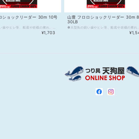
ロショックリーダー 30m 10号
山豊 フロロショックリーダー 30m 
30LB
●大型魚の鋭い歯やヒレ等、船底や岩礁の擦れ、障害物周りに強いフロロカーボンショックリーダー。表面が硬く、優れた耐摩耗性能を発揮します。 ●フロロカーボンの特性として、屈折率が1.42と水(1.33)に近く、水中で見えにくい。(参考：ナイロン屈折率1.53) ●本製品のフロロカーボンショックリーダーは、SOFTフィニッシュ仕様を採用し、太サイズのノットの組みにくさを低減します。また多少の癖は引っ張れば解消出来るように設計しています。 ●フロロカーボンは伸びが少なく、ルアーやジグのアクションをダイレクトに伝え、アングラーの思い通りの演出と優れたフッキング性能をサポートします。 ●フロロカーボンの高比重1.78は、ルアーやジグをより速くターゲットレンジに届けます。(参考：ナイロン比重1.14) ●フロロカーボンの特性として、吸水による劣化がほとんどなく、耐久性能に優れます。 ●糸グセが付きにくい大判スプール採用。専用スプールバンド付 ※店頭販売もしているので在庫切れの場合が御座います、何卒ご了承くださいませ。 《スペック》 材質：フロロカーボン100% 号数：10号 強度：35LB 長さ：30m カラー：透明
¥1,703
¥1,5