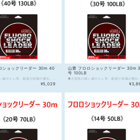
ロショックリーダー 30m 40
山豊 フロロショックリーダー 30m 3
号 100LB
●大型魚の鋭い歯やヒレ等、船底や岩礁の擦れ、障害物周りに強いフロロカーボンショックリーダー。表面が硬く、優れた耐摩耗性能を発揮します。 ●フロロカーボンの特性として、屈折率が1.42と水(1.33)に近く、水中で見えにくい。(参考：ナイロン屈折率1.53) ●本製品のフロロカーボンショックリーダーは、SOFTフィニッシュ仕様を採用し、太サイズのノットの組みにくさを低減します。また多少の癖は引っ張れば解消出来るように設計しています。 ●フロロカーボンは伸びが少なく、ルアーやジグのアクションをダイレクトに伝え、アングラーの思い通りの演出と優れたフッキング性能をサポートします。 ●フロロカーボンの高比重1.78は、ルアーやジグをより速くターゲットレンジに届けます。(参考：ナイロン比重1.14) ●フロロカーボンの特性として、吸水による劣化がほとんどなく、耐久性能に優れます。 ●糸グセが付きにくい大判スプール採用。専用スプールバンド付 ※店頭販売もしているので在庫切れの場合が御座います、何卒ご了承くださいませ。 《スペック》 材質：フロロカーボン100% 号数：40号 強度：130LB 長さ：30m カラー：透明
¥5,029
¥3,8