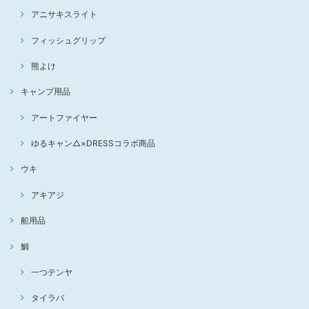
アニサキスライト
フィッシュグリップ
熊よけ
キャンプ用品
アートファイヤー
ゆるキャン△×DRESSコラボ商品
ウキ
アキアジ
船用品
鯛
一つテンヤ
タイラバ