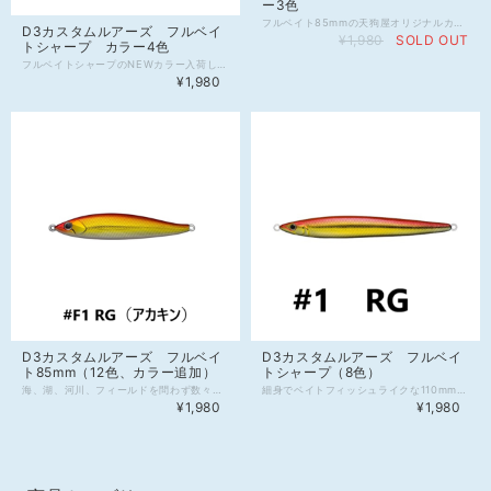
ー3色
フルベイト85mmの天狗屋オリジナルカラーです。 《スペック》 サイズ：85mm ウェイト：28g 《カラーバリエーション》 #天狗屋OR1 #天狗屋OR2 #天狗屋OR3
D3カスタムルアーズ フルベイ
¥1,980
SOLD OUT
トシャープ カラー4色
フルベイトシャープのNEWカラー入荷しました。 《スペック》 サイズ：110mm ウェイト：30g タイプ：ジグミノー 《カラーヴァリエーション》 #9 STE #10 STO #11 GGP #12 PGP
¥1,980
D3カスタムルアーズ フルベイ
D3カスタムルアーズ フルベイ
ト85mm（12色、カラー追加）
トシャープ（8色）
海、湖、河川、フィールドを問わず数々の大物をしとめてきた万能ジグベイト【フルベイト】 85mmの後部低重心設計ボディが可能にした圧倒的な遠投性能と安定したスイングアクションが、広大なエリアの沖を回遊するターゲットを射程にとらえ、狡猾な大型魚の補色本能を刺激する。 《スペック》 サイズ：85mm ウェイト：28g 《カラーバリエーション》 #F1 RG（アカキン） #F2 RGO（アカキンオレンジベリー） #F3 PK-M（メッキピンク） #F4 GR-M（メッキグリーンピンクベリー） #F5 KT-M（メッキカタクチ） #F6 ON-M（メッキナゴ） #F7 HOR（ホットオレンジレッドベリー） #F8 GGOR（グリーンゴールドオレンジベリー） #F9 PKS（ピンクシャッド） #F10 STE（ステルス） #F11 MOR（マットオレンジチャートベリー） #F12 PRT（パロット）
細身でベイトフィッシュライクな110mm・30gの高比重ボディはメタルジグ並みの遠投性能を発揮するとともにスローリトリーブから艶めかしいスイングアクションでターゲットを誘い、標準搭載の段差フックと細身のボディはショートバイトでのフッキング性能を向上させます。 《スペック》 サイズ：110mm ウェイト：30g タイプ：ジグミノー 《カラーヴァリエーション》 #1 RG #2 PK #3 GSP #4 BSP #5 SGR #6 KT #7 BNG #8 ONG
¥1,980
¥1,980