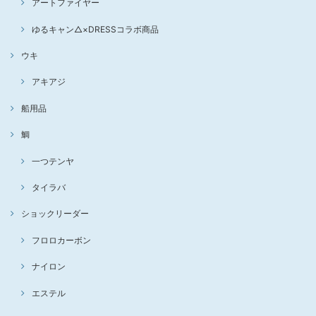
アートファイヤー
ゆるキャン△×DRESSコラボ商品
ウキ
アキアジ
船用品
鯛
一つテンヤ
タイラバ
ショックリーダー
フロロカーボン
ナイロン
エステル