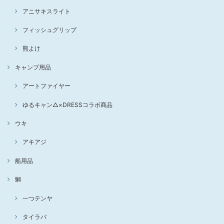
アニサキスライト
フィッシュグリップ
熊よけ
キャンプ用品
アートファイヤー
ゆるキャン△×DRESSコラボ商品
ウキ
アキアジ
船用品
鯛
一つテンヤ
タイラバ