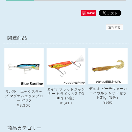
Save
通報する
関連商品
デュオ ビーチウォーカ
ダイワ フラットジャン
ラパラ エックスラッ
ーハウルシャッドセッ
キー ヒラメタルZ TG
プ マグナムエクスプロ
ト31g（5色）
30g（5色）
ード170
¥950
¥1,410
¥3,300
商品カテゴリー