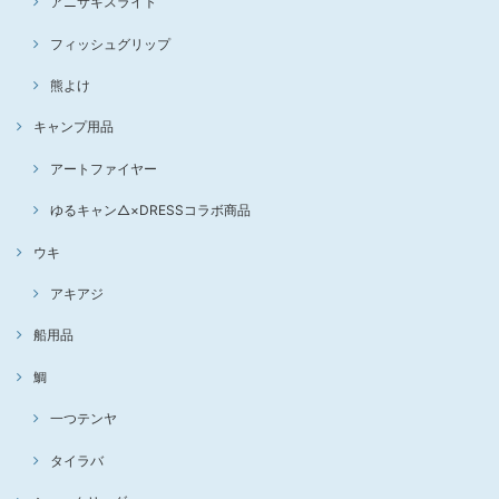
アニサキスライト
フィッシュグリップ
熊よけ
キャンプ用品
アートファイヤー
ゆるキャン△×DRESSコラボ商品
ウキ
アキアジ
船用品
鯛
一つテンヤ
タイラバ