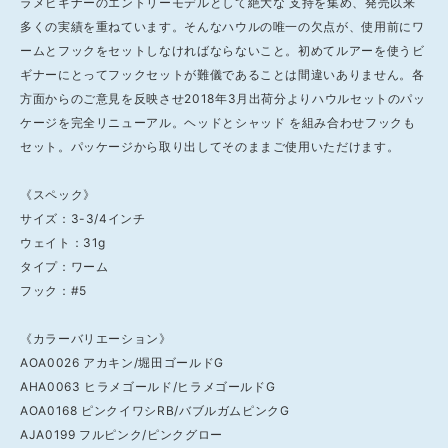
ラメビギナーのエントリーモデルとして絶大な 支持を集め、発売以来
多くの実績を重ねています。そんなハウルの唯一の欠点が、使用前にワ
ームとフックをセットしなければならないこと。初めてルアーを使うビ
ギナーにとってフックセットが難儀であることは間違いありません。各
方面からのご意見を反映させ2018年3月出荷分よりハウルセットのパッ
ケージを完全リニューアル。ヘッドとシャッド を組み合わせフックも
セット。パッケージから取り出してそのままご使用いただけます。
《スペック》
サイズ：3-3/4インチ
ウェイト：31g
タイプ：ワーム
フック：#5
《カラーバリエーション》
AOA0026 アカキン/堀田ゴールドG
AHA0063 ヒラメゴールド/ヒラメゴールドG
AOA0168 ピンクイワシRB/バブルガムピンクG
AJA0199 フルピンク/ピンクグロー