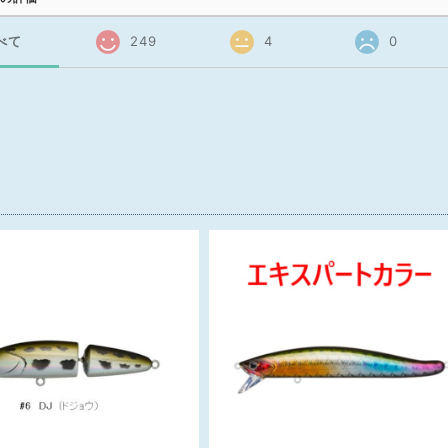
べて
249
4
0
品