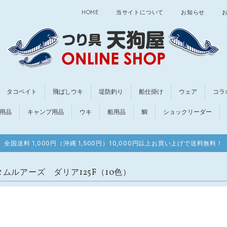
HOME
当サイトについて
お知らせ
タコベイト
飛ばしウキ
堤防釣り
船仕掛け
ウェア
コラ
用品
キャンプ用品
ウキ
船用品
鯛
ショックリーダー
全国送料 1,000円（沖縄 1,500円）10,000円以上お買い上げで送料無料！
タムルアーズ ダリア125F（10色）