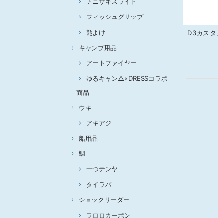
アニサキスライト
フィッシュグリップ
熊よけ
D3カス
キャンプ用品
アートファイヤー
ゆるキャン△×DRESSコラボ
商品
ウキ
アキアジ
船用品
鯛
一つテンヤ
タイラバ
ショックリーダー
フロロカーボン