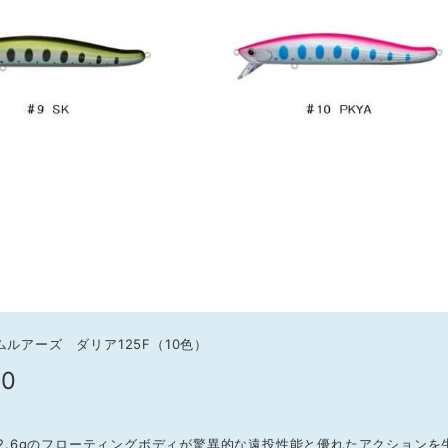
ムルアーズ ダリア125F（10色）
20
/22.6gのフローティングボディが驚異的な遠投性能と優れたアクションを