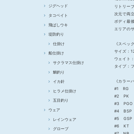
ジグヘッド
リトリー
次元で両
タコベイト
ボディ最
飛ばしウキ
エリアの
堤防釣り
仕掛け
《スペッ
サイズ：1
船仕掛け
ウェイト：2
サクラマス仕掛け
タイプ：
鯛釣り
《カラー
イカ針
#1 RG
ヒラメ仕掛け
#2 PK
五目釣り
#3 PGO
ウェア
#4 BSP
#5 GSP
レインウェア
#6 KT
グローブ
#7 NB