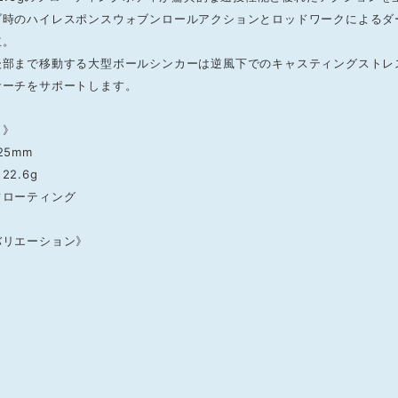
ブ時のハイレスポンスウォブンロールアクションとロッドワークによるダ
立。
後部まで移動する大型ボールシンカーは逆風下でのキャスティングストレ
サーチをサポートします。
ク》
25mm
2.6g
フローティング
バリエーション》